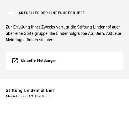
AKTUELLES DER LINDENHOFGRUPPE
Zur Erfüllung ihres Zwecks verfügt die Stiftung Lindenhof auch
über eine Spitalgruppe, die Lindenhofgruppe AG, Bern. Aktuelle
Meldungen finden sie hier:
Aktuelle Meldungen
Stiftung Lindenhof Bern
Muristrasse 12, Postfach
3001 Bern
gs
st
ft
ngl
nd
nh
f
ch
+41 31 300 75 90
Lageplan