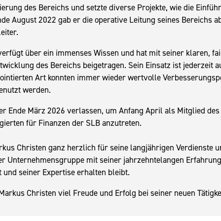
sierung des Bereichs und setzte diverse Projekte, wie die Einfü
e August 2022 gab er die operative Leitung seines Bereichs a
eiter.
erfügt über ein immenses Wissen und hat mit seiner klaren, fai
twicklung des Bereichs beigetragen. Sein Einsatz ist jederzeit a
ointierten Art konnten immer wieder wertvolle Verbesserungsp
genutzt werden.
er Ende März 2026 verlassen, um Anfang April als Mitglied des 
gierten für Finanzen der SLB anzutreten.
kus Christen ganz herzlich für seine langjährigen Verdienste un
 der Unternehmensgruppe mit seiner jahrzehntelangen Erfahrun
und seiner Expertise erhalten bleibt.
arkus Christen viel Freude und Erfolg bei seiner neuen Tätigkei