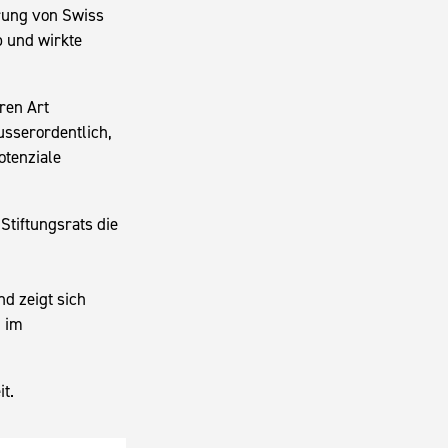
hrung von Swiss
b und wirkte
ren Art
usserordentlich,
otenziale
Stiftungsrats die
d zeigt sich
g im
t.