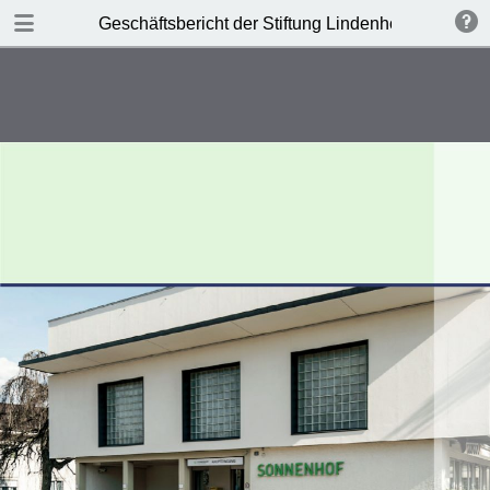
DOWNLOAD
Geschäftsbericht der Stiftung Lindenhof 2015
publication.pdf
0.58 MB
TABLE OF CONTENTS
Vorwort des Präsidenten
Die Stiftung Lindenhof Bern
Stiftungszweck
Organisation
Bericht des Stiftungsrates
Förderung und Unterstützung
FLF - Fonds Lehre und Forschung